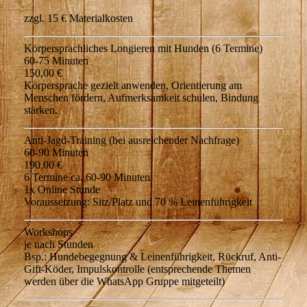
zzgl. 15 € Materialkosten
Körpersprachliches Longieren mit Hunden (6 Termine)
60-75 Minuten
150,00 €
Körpersprache gezielt anwenden, Orientierung am
Menschen fördern, Aufmerksamkeit schulen, Bindung
stärken.
Anti-Jagd-Training (bei ausreichender Nachfrage)
60-90 Minuten
190,00 €
6 Termine ca. 60-90 Minuten
1x Online Stunde
Voraussetzung: Sitz/Platz und 70 % Leinenführigkeit
Workshops
je nach Stunden
Bsp.: Hundebegegnung & Leinenführigkeit, Rückruf, Anti-
Gift-Köder, Impulskontrolle (entsprechende Themen
werden über die WhatsApp Gruppe mitgeteilt)