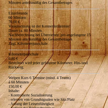
Minuten anteilsmäßig des Gesamtbetrages
Einzelstunde
60 Minuten
70,00 €
Voraussetzung ist der Kennenlerntermin!
Dauer ca. 60 Minuten.
Nachberechnung bei Überziehen: pro angefangene 15
Minuten anteilsmäßig des Gesamtbetrages
Zzgl. Kilometerpauschale.
Kilometerpauschale
0,80 €
Berechnet wird jeder gefahrene Kilometer. Hin-/und
Rückweg.
Welpen Kurs 6 Termine (mind. 4 Teams)
á 60 Minuten
150,00 €
Inhalte:
- Kontrollierte Sozialisierung
- erlernen von Grundsignalen wie Sitz/Platz
- Anfang der Leinenführigkeit