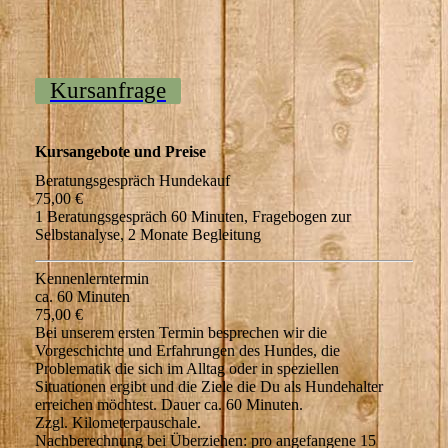
Kursanfrage
Kursangebote und Preise
Beratungsgespräch Hundekauf
75,00 €
1 Beratungsgespräch 60 Minuten, Fragebogen zur
Selbstanalyse, 2 Monate Begleitung
Kennenlerntermin
ca. 60 Minuten
75,00 €
Bei unserem ersten Termin besprechen wir die
Vorgeschichte und Erfahrungen des Hundes, die
Problematik die sich im Alltag oder in speziellen
Situationen ergibt und die Ziele die Du als Hundehalter
erreichen möchtest. Dauer ca. 60 Minuten.
Zzgl. Kilometerpauschale.
Nachberechnung bei Überziehen: pro angefangene 15