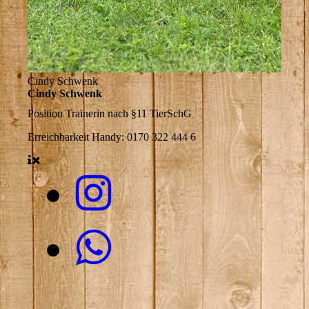
Cindy Schwenk
Cindy Schwenk
Position
Trainerin nach §11 TierSchG
Erreichbarkeit
Handy: 0170 322 444 6