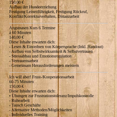
150,00 €
Aufbau der Hundeerziehung
Festigung Leinenführigkeit, Festigung Rückruf,
Konflikt/Korrekturverhalten, Distanzarbeit
Angstnasen Kurs 6 Termine
á 60 Minuten
140,00 €
Diese Inhalte erwarten dich:
- Lesen & Einordnen von Körpersprache (Inkl. Handout)
- Aufbau von Selbstwirksamkeit & Selbstvertrauen
- Stressabbau und Emotionsregulation
- Vertrauensarbeit
- Gemeinsam Herausforderungen meistern
Ich will aber! Frust-/Kooperationsarbeit
60-75 Minuten
150,00 €
Diese Inhalte erwarten dich:
• Übungen zur Frustrationstoleranz/Impulskontrolle
- Ruhearbeit
- Tausch Geschäfte
- Alternative Methoden/Möglichkeiten
- Individuelles Training