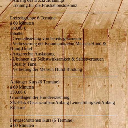
- Anfang des Rückruftrainings
- Training für die Frustrationstoleranz
Freizeitgruppe 6 Termine
á 60 Minuten
140,00 €
Inhalte:
- Generalisierung von bereits gelerntem
- Verbesserung der Kommunikation Mensch-Hund &
Hund-Hund
- Artgerechte Auslastung
- Übungen zur Selbstwirksamkeit & Selbstvertrauen
- Quality Time
- Vertiefung der Mensch Hund Bindung
Anfänger Kurs (6 Termine)
á 60 Minuten
150,00 €
Grundlagen der Hundeerziehung
Sitz/Platz/Distanzaufbau/Anfang Leinenführigkeit/Anfang
Rückruf
Fortgeschrittenen Kurs (6 Termine)
á 60 Minuten