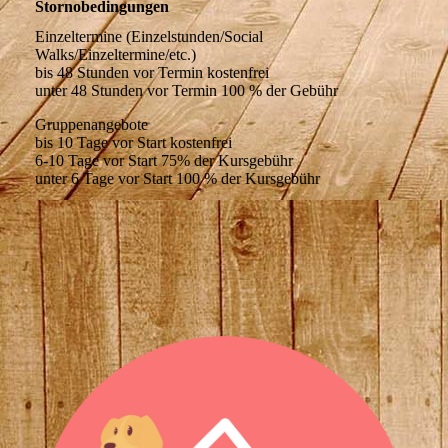
Stornobedingungen
Einzeltermine (Einzelstunden/Social
Walks/Einzeltermine/etc.)
bis 48 Stunden vor Termin kostenfrei
unter 48 Stunden vor Termin 100 % der Gebühr
Gruppenangebote
bis 10 Tage vor Start kostenfrei
6-10 Tage vor Start 75% der Kursgebühr
unter 6 Tage vor Start 100 % der Kursgebühr