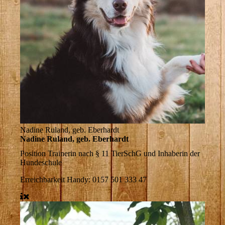
Nadine Ruland, geb. Eberhardt
Nadine Ruland, geb. Eberhardt
Position
Trainerin nach § 11 TierSchG und Inhaberin der
Hundeschule
Erreichbarkeit
Handy: 0157 501 333 47